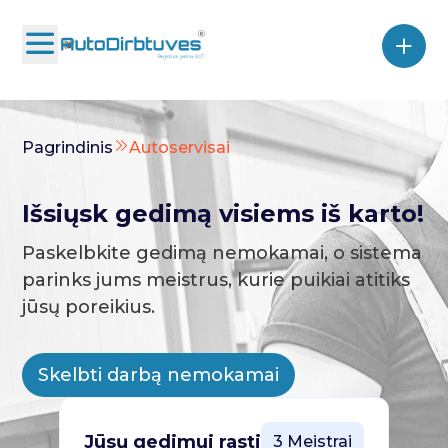
Pagrindinis
Autoservisai
Išsiųsk gedimą visiems iš karto!
Paskelbkite gedimą nemokamai, o sistema
parinks jums meistrus, kurie puikiai atitiks
jūsų poreikius.
Skelbti darbą nemokamai
Jūsų gedimui rasti
3 Meistrai