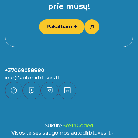
prie mūsų!
Pakalbam +
+37068058880
info@autodirbtuves.lt
Sukūrė
BoxInCoded
Visos teisės saugomos autodirbtuves.lt -