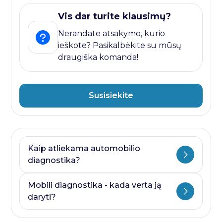
Vis dar turite klausimų?
Nerandate atsakymo, kurio
ieškote? Pasikalbėkite su mūsų
draugiška komanda!
Susisiekite
Kaip atliekama automobilio
diagnostika?
Automobilio diagnostika plati savoka.
Mobili diagnostika - kada verta ją
Ji visada prasideda nuo kompiuterines
daryti?
diagnostikos ir baigiasi papildomais
testais, kurie priklauso nuo to, kurioje
Mobili diagnostika - paslauga, kurią