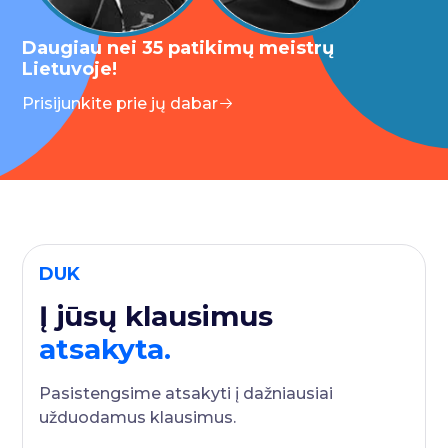
Daugiau nei 35 patikimų meistrų
Lietuvoje!
Prisijunkite prie jų dabar
DUK
Į jūsų klausimus
atsakyta.
Pasistengsime atsakyti į dažniausiai
užduodamus klausimus.