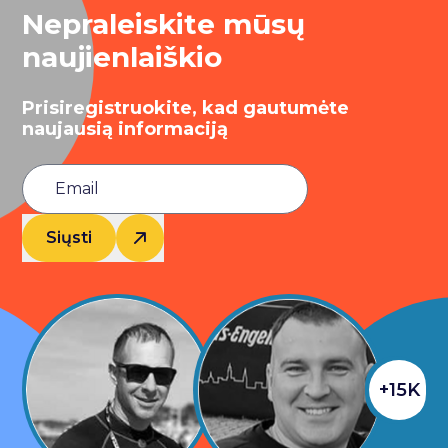
Nepraleiskite mūsų
naujienlaiškio
Prisiregistruokite, kad gautumėte
naujausią informaciją
Siųsti
+15K