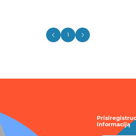
1
Prisiregistru
informaciją