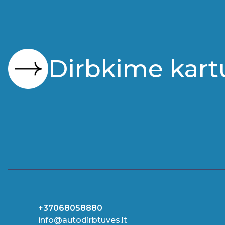
Dirbkime kart
+37068058880
info@autodirbtuves.lt