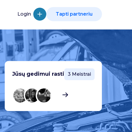
Login
Tapti partneriu
Jūsų gedimui rasti
3 Meistrai