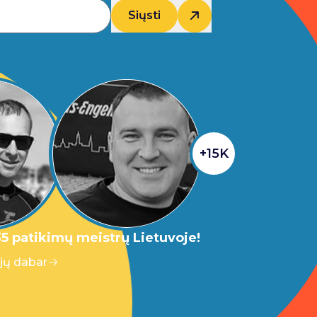
Siųsti
+15K
5 patikimų meistrų Lietuvoje!
 jų dabar