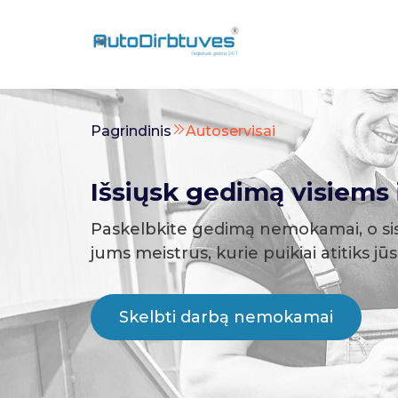
Pagrindinis
Autoservisai
Išsiųsk gedimą visiems i
Paskelbkite gedimą nemokamai, o si
jums meistrus, kurie puikiai atitiks jū
Skelbti darbą nemokamai