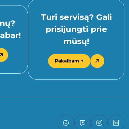
Turi servisą? Gali
imų?
prisijungti prie
abar!
mūsų!
Pakalbam +