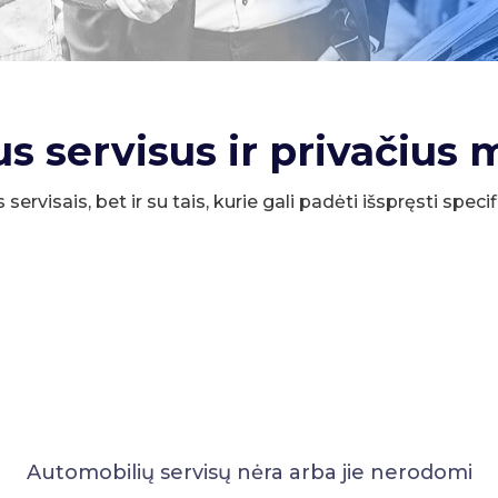
us servisus ir privačius 
s servisais, bet ir su tais, kurie gali padėti išspręsti spe
Automobilių servisų nėra arba jie nerodomi