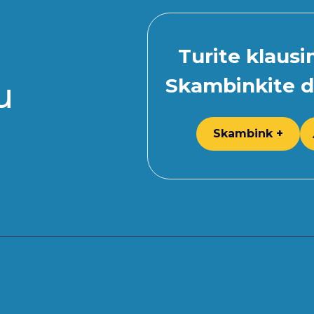
Turite klaus
Skambinkite d
u
Skambink +