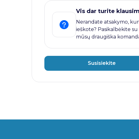
Vis dar turite klausi
Nerandate atsakymo, kur
ieškote? Pasikalbėkite su
mūsų draugiška komanda
Susisiekite