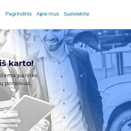
Pagrindinis
Apie mus
Susisiekite
š karto!
stema parinks
sų poreikius.